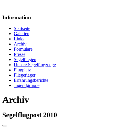
Information
Startseite
Galerien
Links
Archiv
Formulare
Presse
Segelfliegen
Unsere Segelflugzeuge
Flugplatz
Fliegerlager
Erfahrungsberichte
Jugendgruppe
Archiv
Segelflugpost 2010