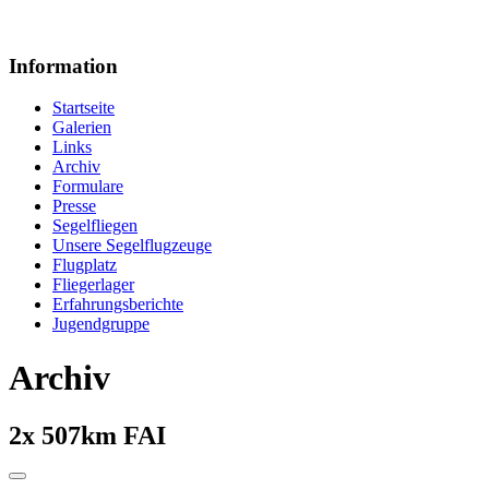
Information
Startseite
Galerien
Links
Archiv
Formulare
Presse
Segelfliegen
Unsere Segelflugzeuge
Flugplatz
Fliegerlager
Erfahrungsberichte
Jugendgruppe
Archiv
2x 507km FAI