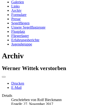
Galerien
Links
Archiv
Formulare
Presse
Segelfliegen
Unsere Segelflugzeuge
Flugplatz
Fliegerlager
Erfahrungsberichte
Jugendgruppe
Archiv
Werner Wittek verstorben
Drucken
E-Mail
Details
Geschrieben von
Rolf Bieckmann
Erstellt: 27. November 2017