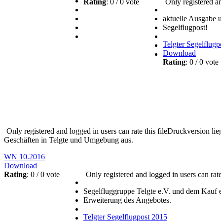
Rating
: 0 / 0 vote
Only registered an
aktuelle Ausgabe un
Segelflugpost!
Telgter Segelflugp
Download
Rating
: 0 / 0 vot
Only registered and logged in users can rate this file
Druckversion lie
Geschäften in Telgte und Umgebung aus.
WN 10.2016
Download
Rating
: 0 / 0 vote
Only registered and logged in users can rate 
Segelfluggruppe Telgte e.V. und dem Kauf 
Erweiterung des Angebotes.
Telgter Segelflugpost 2015