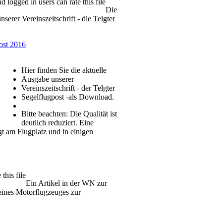
d logged in users can rate this file
Die
serer Vereinszeitschrift - die Telgter
ost 2016
e
Hier finden Sie die aktuelle
Ausgabe unserer
Vereinszeitschrift - der Telgter
Segelflugpost -als Download.
Bitte beachten: Die Qualität ist
deutlich reduziert. Eine
gt am Flugplatz und in einigen
this file
Ein Artikel in der WN zur
eines Motorflugzeuges zur