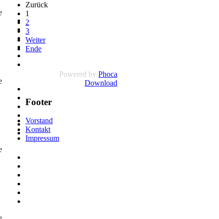
Zurück
te
1
2
3
Weiter
Ende
Powered by
Phoca
te
Download
Footer
Vorstand
Kontakt
Impressum
te
te