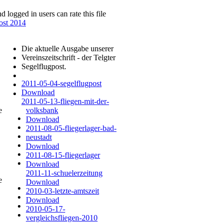
d logged in users can rate this file
ost 2014
e
Die aktuelle Ausgabe unserer
Vereinszeitschrift - der Telgter
Segelflugpost.
2011-05-04-segelflugpost
Download
2011-05-13-fliegen-mit-der-
te
volksbank
Download
2011-08-05-fliegerlager-bad-
neustadt
Download
2011-08-15-fliegerlager
Download
2011-11-schuelerzeitung
te
Download
2010-03-letzte-amtszeit
Download
2010-05-17-
vergleichsfliegen-2010