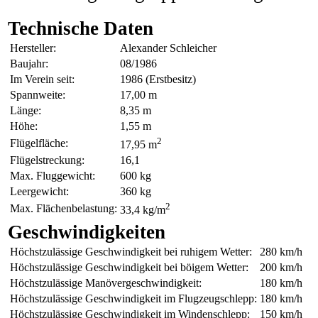
Technische Daten
Hersteller:
Alexander Schleicher
Baujahr:
08/1986
Im Verein seit:
1986 (Erstbesitz)
Spannweite:
17,00 m
Länge:
8,35 m
Höhe:
1,55 m
2
Flügelfläche:
17,95 m
Flügelstreckung:
16,1
Max. Fluggewicht:
600 kg
Leergewicht:
360 kg
2
Max. Flächenbelastung:
33,4 kg/m
Geschwindigkeiten
Höchstzulässige Geschwindigkeit bei ruhigem Wetter:
280 km/h
Höchstzulässige Geschwindigkeit bei böigem Wetter:
200 km/h
Höchstzulässige Manövergeschwindigkeit:
180 km/h
Höchstzulässige Geschwindigkeit im Flugzeugschlepp:
180 km/h
Höchstzulässige Geschwindigkeit im Windenschlepp:
150 km/h