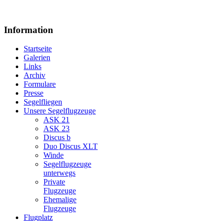
Information
Startseite
Galerien
Links
Archiv
Formulare
Presse
Segelfliegen
Unsere Segelflugzeuge
ASK 21
ASK 23
Discus b
Duo Discus XLT
Winde
Segelflugzeuge
unterwegs
Private
Flugzeuge
Ehemalige
Flugzeuge
Flugplatz